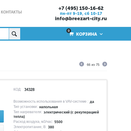
+7 (495) 150-16-62
КОНТАКТЫ
пн-пт 9-19, cб 10-17
info@breezart-city.ru
0
КОРЗИНА
66
из
75
КОД:
34328
Возможность использования в VAV-системе :
да
Тип установки:
напольная
Тип нагревателя:
электрический (с рекуперацией
тепла)
Расход воздуха, м3/час:
5500
Электропитание, В:
380