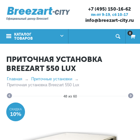
+7 (495) 150-16-62
пн-пт 9-19, cб 10-17
info@breezart-city.ru
0
КАТАЛОГ
ТОВАРОВ
ПРИТОЧНАЯ УСТАНОВКА
BREEZART 550 LUX
Главная
Приточные установки
Приточная установка Breezart 550 Lux
48
из
60
СКИДКА
10%