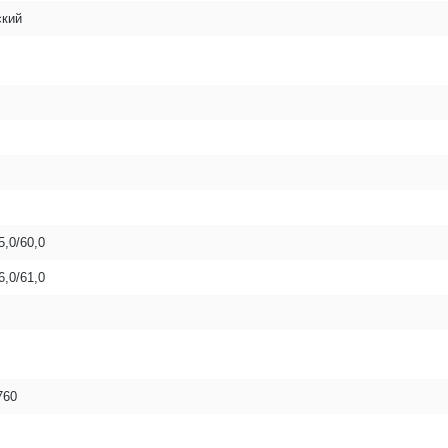
ский
5,0/60,0
6,0/61,0
760