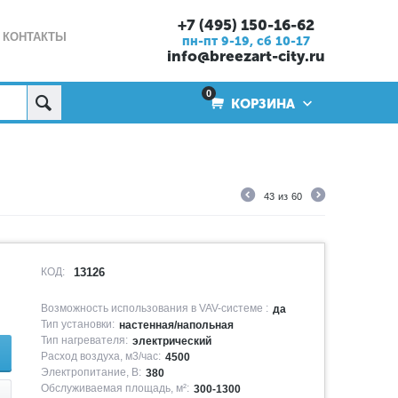
+7 (495) 150-16-62
КОНТАКТЫ
пн-пт 9-19, cб 10-17
info@breezart-city.ru
0
КОРЗИНА
43
из
60
КОД:
13126
Возможность использования в VAV-системе :
да
Тип установки:
настенная/напольная
Тип нагревателя:
электрический
Расход воздуха, м3/час:
4500
Электропитание, В:
380
Обслуживаемая площадь, м²:
300-1300